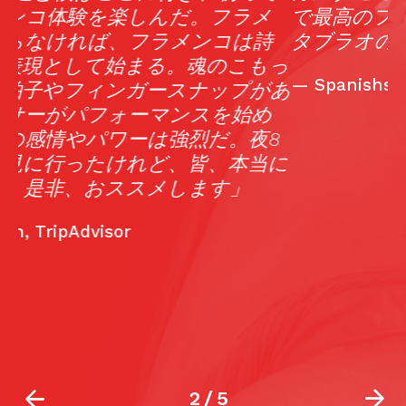
で最高のフラメンコショーが楽しめる
タブラオの一つだ。
っ
—
Spanishsabores.com
あ
8
に
2
/
5