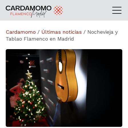
Cardamomo
/
Últimas noticias
/
Nochevieja y
Tablao Flamenco en Madrid