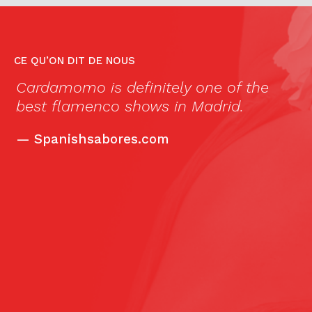
CE QU’ON DIT DE NOUS
re
Cardamomo is definitely one of the
«
best flamenco shows in Madrid.
e
A
o
—
Spanishsabores.com
y
T
d
e
f