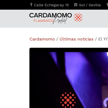
Calle Echegaray 15
Sol / Sevilla
Cardamomo
/
Últimas noticias
/
El Y