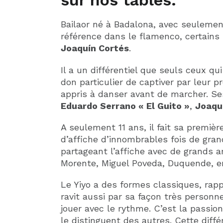
sur nos tables.
Bailaor né à Badalona, ​​avec seuleme
référence dans le flamenco, certains
Joaquín Cortés
.
Il a un différentiel que seuls ceux qu
don particulier de captiver par leur pré
appris à danser avant de marcher. Se
Eduardo Serrano « El Guito »
,
Joaqu
A seulement 11 ans, il fait sa première
d’affiche d’innombrables fois de gran
partageant l’affiche avec de grands a
Morente, Miguel Poveda, Duquende, en
Le Yiyo a des formes classiques, rapp
ravit aussi par sa façon très personne
jouer avec le rythme. C’est la passion,
le distinguent des autres. Cette diffé