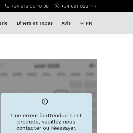
+34 918 05 10 38
+34 691 022 117
erie
Dîners et Tapas
Avis
FR