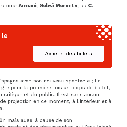
s, comme
Armani
,
Soleá Morente
, ou
C.
 le
Acheter des billets
l’Espagne avec son nouveau spectacle ; La
gre pour la première fois un corps de ballet,
 critique et du public. Il est sans aucun
de projection en ce moment, à l’intérieur et à
s.
ûr, mais aussi à cause de son
e mode et des photographes qui l’ont laissé