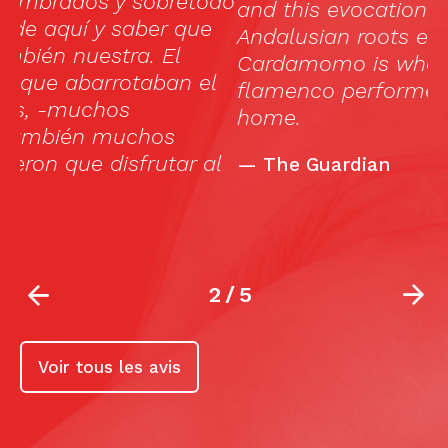
do
and this evocation of flamenco’s
e
Andalusian roots ensures that
l
Cardamomo is where the great
flamenco performers really feel at
home.
l
—
The Guardian
2
/
5
Voir tous les avis