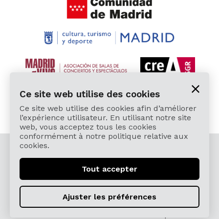
Ce site web utilise des cookies
Ce site web utilise des cookies afin d’améliorer
l’expérience utilisateur. En utilisant notre site
web, vous acceptez tous les cookies
conformément à notre politique relative aux
cookies.
© 2026 Cardamomo Flamenco Madrid - Tous droits
réservés.
Tout accepter
Mentions légales y Politique de confidentialité
Términos, Condiciones, Protección de Datos,
Ajuster les préférences
Política de Devoluciones y Reintegros
Política de Cookies
Sitemap