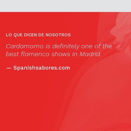
LO QUE DICEN DE NOSOTROS
Cardamomo is definitely one of the
M
best flamenco shows in Madrid.
T
as
b
—
Spanishsabores.com
ul
o
e
r
T
l
e
»
e
m