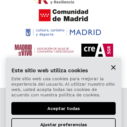
Este sitio web utiliza cookies
Este sitio web usa cookies para mejorar la
experiencia del usuario. Al utilizar nuestro sitio
web, usted acepta todas las cookies de
acuerdo con nuestra política de cookies.
© 2026 Cardamomo Flamenco Madrid - Todos los
derechos reservados.
Aceptar todas
Aviso Legal y Política de Privacidad
Términos, Condiciones, Protección de Datos,
Ajustar preferencias
Política de Devoluciones y Reintegros