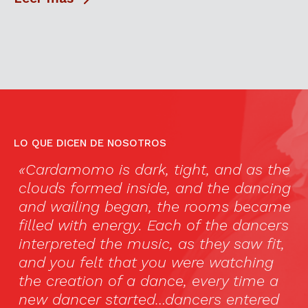
LO QUE DICEN DE NOSOTROS
«Cardamomo is dark, tight, and as the
«
clouds formed inside, and the dancing
lo
and wailing began, the rooms became
b
filled with energy. Each of the dancers
c
interpreted the music, as they saw fit,
in
and you felt that you were watching
in
the creation of a dance, every time a
e
new dancer started…dancers entered
l