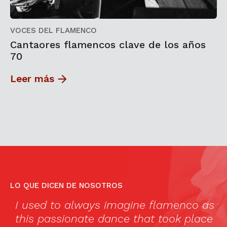
VOCES DEL FLAMENCO
Cantaores flamencos clave de los años
70
Leer más
LO QUE DICEN DE NOSOTROS
I used to always imagine flamenco as
«
this passionate dance that took place
lo