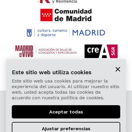
Este sitio web utiliza cookies
Este sitio web usa cookies para mejorar la
experiencia del usuario. Al utilizar nuestro sitio
web, usted acepta todas las cookies de
acuerdo con nuestra política de cookies.
© 2026 Cardamomo Flamenco Madrid - Todos los
derechos reservados.
Aceptar todas
Aviso Legal y Política de Privacidad
Términos, Condiciones, Protección de Datos,
Ajustar preferencias
Política de Devoluciones y Reintegros