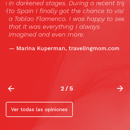
as
in darkened stages. During a recent trip
b
ul
to Spain I finally got the chance to visit
c
a Tablao Flamenco. I was happy to see
in
that it was everything I always
in
imagined and even more.
e
l
l
—
Marina Kuperman, travelingmom.com
»
2
/
5
Ver todas las opiniones