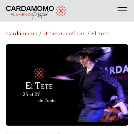
Cardamomo
/
Últimas noticias
/
El Tete