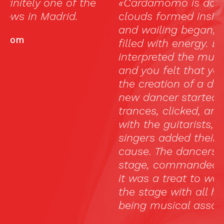
«Cardamomo is dark, tight, and as the
«
clouds formed inside, and the dancing
lo
and wailing began, the rooms became
b
filled with energy. Each of the dancers
c
interpreted the music, as they saw fit,
in
and you felt that you were watching
in
the creation of a dance, every time a
e
new dancer started…dancers entered
l
trances, clicked, and clocked, rapped
with the guitarists, all the while the
singers added their inspiration to the
cause. The dancers, while on this small
stage, commanded the audience, and
it was a treat to watch them walk off
the stage with all humbleness, after
being musical assassins on stage.»