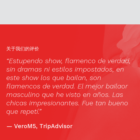
关于我们的评价
e
“Estupendo show, flamenco de verdad,
Ma
sin dramas ni estilos impostados, en
(
A
este show los que bailan, son
no
y
flamencos de verdad. El mejor bailaor
w
d
masculino que he visto en años. Las
e
chicas impresionantes. Fue tan bueno
a
que repetí.”
—
VeroM5, TripAdvisor