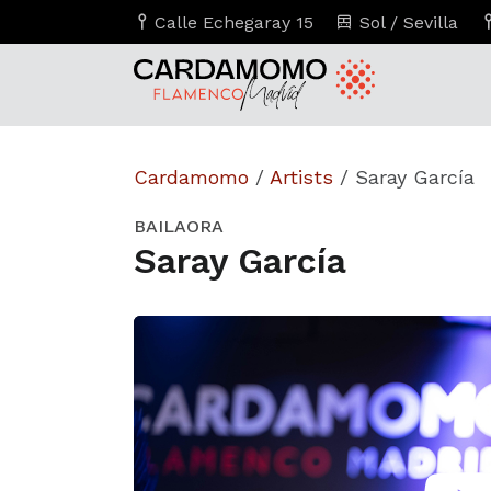
Calle Echegaray 15
Sol / Sevilla
Cardamomo
/
Artists
/
Saray García
BAILAORA
Saray García