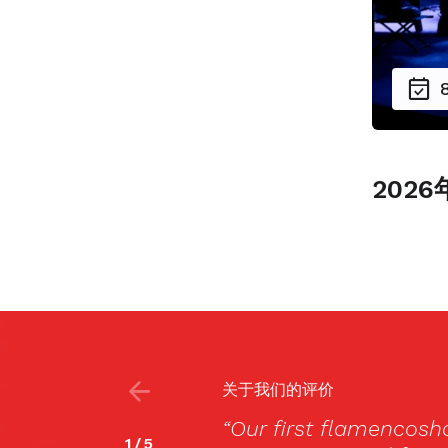
202
关于我们的评价
really blown away!
对不起，此内容只适用
2
/
5