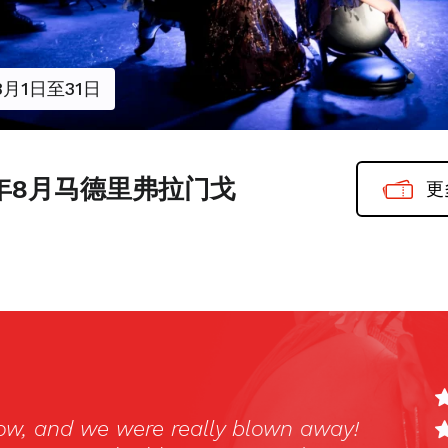
8月1日至31日
6年8月马德里弗拉门戈
更
于
Español
，
English
和
Русский
。
Madri