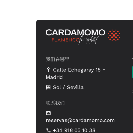
我们在哪里
-
Calle Echegaray 15
Madrid
Sol / Sevilla
联系我们
reservas@cardamomo.com
+34 918 05 10 38