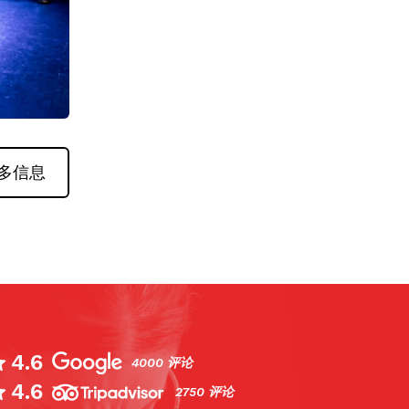
多信息
4.6
4000 评论
4.6
d has its fair share of tablaos (flamenco ve
2750 评论