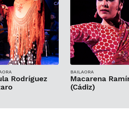
AORA
BAILAORA
la Rodríguez
Macarena Ramí
zaro
(Cádiz)