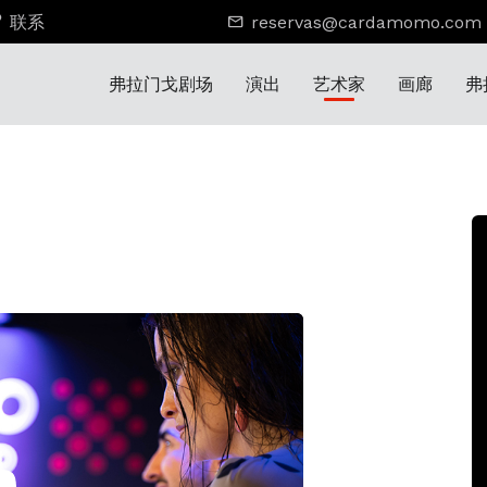
联系
reservas@cardamomo.com
弗拉门戈剧场
演出
艺术家
画廊
弗