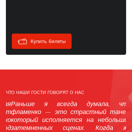
Единственный таблао, где вы
можете выбрать своё место
при бронировании
Купить билеты
ЧТО НАШИ ГОСТИ ГОВОРЯТ О НАС
ая
Раньше я всегда думала, что
«
ет
фламенко — это страстный танец,
т
ко
который исполняется на небольших
с
юд
затемненных сценах. Когда же
э