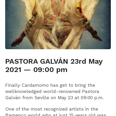
PASTORA GALVÁN 23rd May
2021 — 09:00 pm
Finally Cardamomo has get to bring the
wellknowledged world-renowned Pastora
Galván from Seville on May 23 at 09:00 p.m.
One of the most recognized artists in the
flamenco world who at just 15 years old was