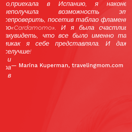
о,
приехала в Испанию, я наконец
п
ые
получила возможность это
с
се
проверить, посетив таблао фламенко
К
то
«Cardamomo». И я была счастлива
м
ак
увидеть, что все было именно так,
г
ми
как я себе представляла. И даже
п
се
лучше!
А
 и
щ
—
Marina Kuperman, travelingmom.com
ра
к
 в
з
п
в
к
н
и
с
ц