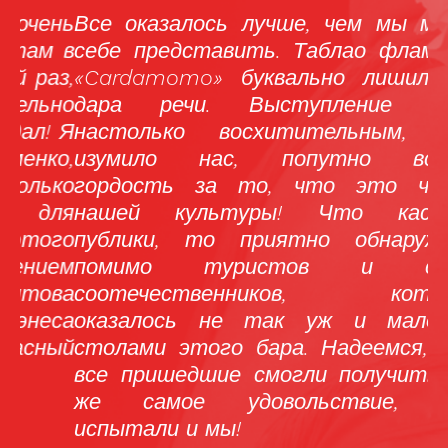
нь
Все оказалось лучше, чем мы могли
«
 в
себе представить. Таблао фламенко
ф
з,
«Cardamomo» буквально лишил нас
н
но
дара речи. Выступление было
ш
 Я
настолько восхитительным, что
Н
о,
изумило нас, попутно вселяя
л
ко
гордость за то, что это часть
п
ля
нашей культуры! Что касаемо
Т
го
публики, то приятно обнаружить
н
ем
помимо туристов и своих
с
ва
соотечественников, которых
са
оказалось не так уж и мало за
ый
столами этого бара. Надеемся, что
все пришедшие смогли получить то
же самое удовольствие, что
испытали и мы!