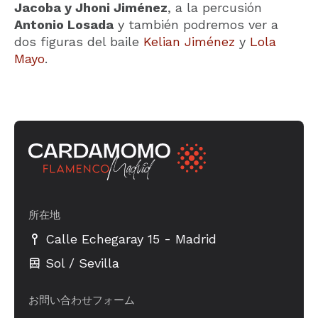
Jacoba y Jhoni Jiménez
, a la percusión
Antonio Losada
y también podremos ver a
dos figuras del baile
Kelian Jiménez
y
Lola
Mayo
.
所在地
-
Calle Echegaray 15
Madrid
Sol / Sevilla
お問い合わせフォーム