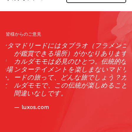
皆様からのご意見
タ
マドリードにはタブラオ（フラメンコ
が鑑賞できる場所）がかなりあります。
カルダモモは必見のひとつ。伝統的なエ
場
ンターテイメントを楽しまないマドリ
。
ードの旅って、どんな旅でしょう？カ
と
ルダモモで、この伝統が楽しめること
間違いなしです。
—
luxos.com