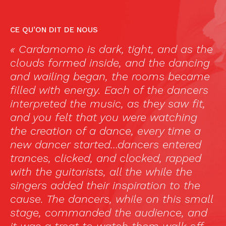
CE QU’ON DIT DE NOUS
« Cardamomo is dark, tight, and as the
«
clouds formed inside, and the dancing
lo
and wailing began, the rooms became
b
n
filled with energy. Each of the dancers
c
interpreted the music, as they saw fit,
in
and you felt that you were watching
in
 »
the creation of a dance, every time a
e
new dancer started…dancers entered
l
trances, clicked, and clocked, rapped
with the guitarists, all the while the
singers added their inspiration to the
cause. The dancers, while on this small
stage, commanded the audience, and