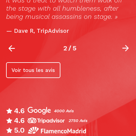
it was a treat to watch them walk off
the stage with all humbleness, after
being musical assassins on stage. »
—
Dave R, TripAdvisor
2
/
5
Voir tous les avis
4.6
4000 Avis
4.6
2750 Avis
5.0