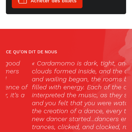
Acheter des billets
CE QU’ON DIT DE NOUS
« Cardamomo is dark, tight, and as the
«
clouds formed inside, and the dancing
p
and wailing began, the rooms became
d
f
filled with energy. Each of the dancers
e
interpreted the music, as they saw fit,
s
and you felt that you were watching
l
the creation of a dance, every time a
er
new dancer started…dancers entered
trances, clicked, and clocked, rapped