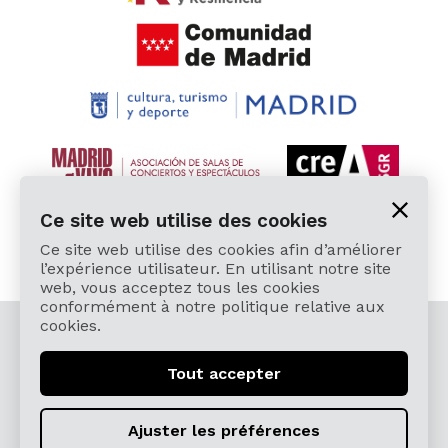
Ce site web utilise des cookies
Ce site web utilise des cookies afin d’améliorer
l’expérience utilisateur. En utilisant notre site
web, vous acceptez tous les cookies
conformément à notre politique relative aux
cookies.
© 2026 Cardamomo Flamenco Madrid - Tous droits
réservés.
Tout accepter
Mentions légales y Politique de confidentialité
Términos, Condiciones, Protección de Datos,
Ajuster les préférences
Política de Devoluciones y Reintegros