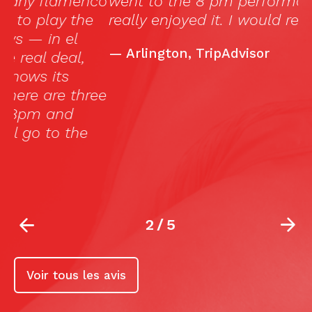
co
went to the 8 pm performance and all
e
really enjoyed it. I would recommend. »
r
T
—
Arlington, TripAdvisor
e
e
ee
m
2
/
5
Voir tous les avis