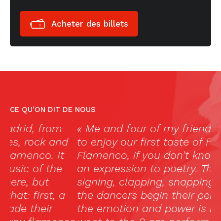
Acheter des billets
CE QU’ON DIT DE NOUS
« Me and four of my friends went here
D
d
to enjoy our first taste of Flamenco.
d
Flamenco, if you don’t know, started as
Р
an expression to poetry. There is soulful
M
signing, clapping, snapping and when
T
the dancers begin their performance
b
the emotion and power is intense. We
o