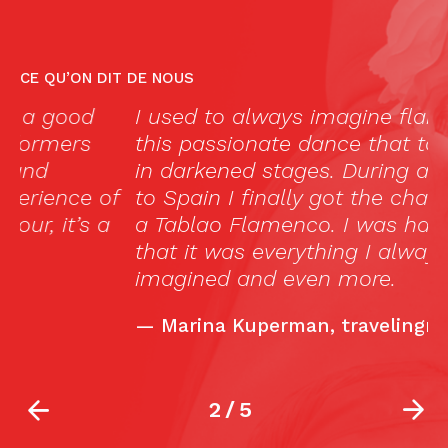
CE QU’ON DIT DE NOUS
I used to always imagine flamenco as
«
this passionate dance that took place
lo
in darkened stages. During a recent trip
b
f
to Spain I finally got the chance to visit
c
a Tablao Flamenco. I was happy to see
in
that it was everything I always
in
imagined and even more.
e
l
—
Marina Kuperman, travelingmom.com
2
/
5