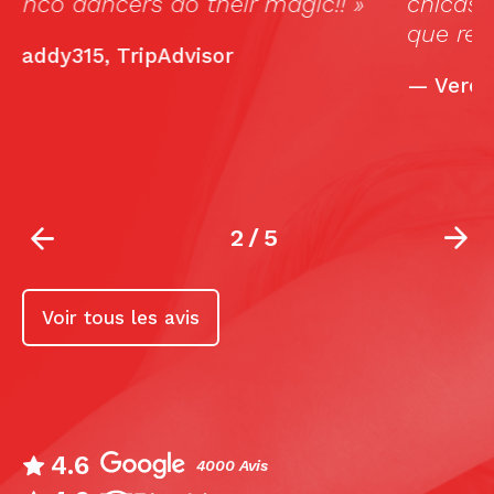
chicas impresionantes. Fue tan bueno
a
que repetí. »
—
VeroM5, TripAdvisor
2
/
5
Voir tous les avis
4.6
4000 Avis