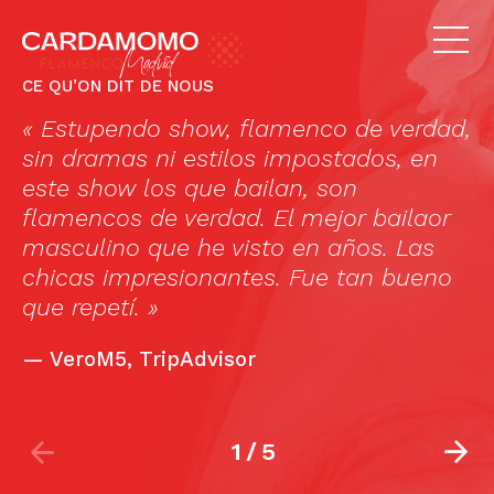
CE QU’ON DIT DE NOUS
« Estupendo show, flamenco de verdad,
C
sin dramas ni estilos impostados, en
b
este show los que bailan, son
flamencos de verdad. El mejor bailaor
masculino que he visto en años. Las
chicas impresionantes. Fue tan bueno
que repetí. »
—
VeroM5, TripAdvisor
1
/
5