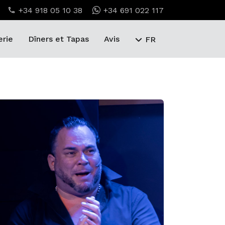
+34 918 05 10 38
+34 691 022 117
erie
Dîners et Tapas
Avis
FR