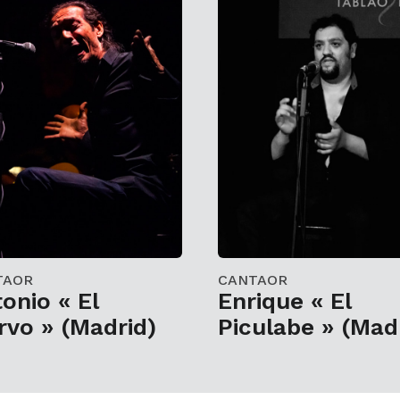
TAOR
CANTAOR
onio « El
Enrique « El
rvo » (Madrid)
Piculabe » (Mad