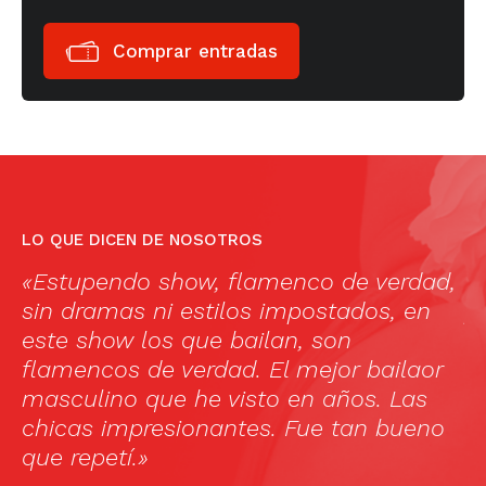
Comprar entradas
LO QUE DICEN DE NOSOTROS
«Estupendo show, flamenco de verdad,
«
sin dramas ni estilos impostados, en
p
este show los que bailan, son
d
flamencos de verdad. El mejor bailaor
e
de
masculino que he visto en años. Las
s
chicas impresionantes. Fue tan bueno
l
que repetí.»
er