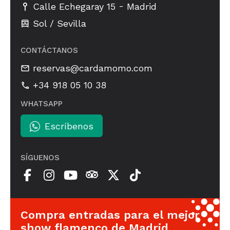
-
Calle Echegaray 15
Madrid
Sol / Sevilla
CONTÁCTANOS
reservas@cardamomo.com
+34 918 05 10 38
WHATSAPP
Escríbenos
SÍGUENOS
Compra entradas para el mejor
show flamenco de Madrid