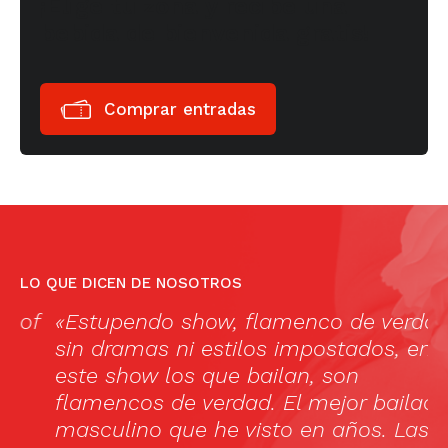
¡Elige tu zona y recibe una
bebida de bienvenida gratis!
Comprar entradas
LO QUE DICEN DE NOSOTROS
f
«Estupendo show, flamenco de verdad,
C
sin dramas ni estilos impostados, en
b
este show los que bailan, son
flamencos de verdad. El mejor bailaor
masculino que he visto en años. Las