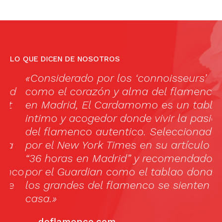
LO QUE DICEN DE NOSOTROS
«Considerado por los ‘connoisseurs’
«
d
como el corazón y alma del flamenco
v
en Madrid, El Cardamomo es un tablao
w
intimo y acogedor donde vivir la pasión
in
del flamenco autentico. Seleccionado
fl
por el New York Times en su artículo
l
“36 horas en Madrid” y recomendado
co
por el Guardian como el tablao donde
los grandes del flamenco se sienten en
casa.»
—
deflamenco.com