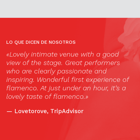
LO QUE DICEN DE NOSOTROS
«Lovely intimate venue with a good
I
e
view of the stage. Great performers
t
who are clearly passionate and
i
inspiring. Wonderful first experience of
to
s
flamenco. At just under an hour, it’s a
a
lovely taste of flamenco.»
t
i
—
Lovetorove, TripAdvisor