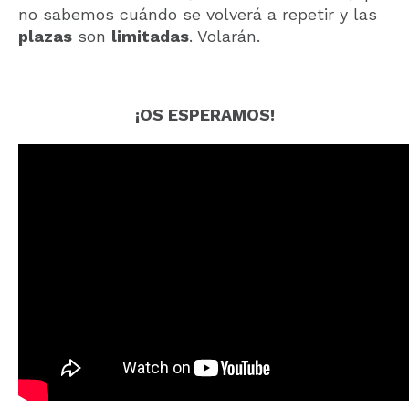
no sabemos cuándo se volverá a repetir y las
plazas
son
limitadas
. Volarán.
¡OS ESPERAMOS!