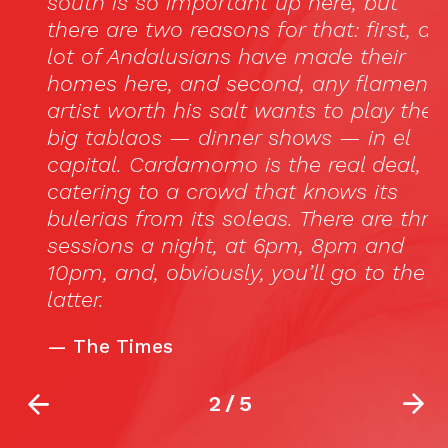
south is so important up here, but
m
there are two reasons for that: first, a
c
lot of Andalusians have made their
qu
homes here, and second, any flamenco
artist worth his salt wants to play the
big tablaos — dinner shows — in el
capital. Cardamomo is the real deal,
catering to a crowd that knows its
bulerias from its soleas. There are three
sessions a night, at 6pm, 8pm and
10pm, and, obviously, you’ll go to the
latter.
—
The Times
2
/
5