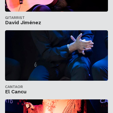
GITARRIST
David Jiménez
CANTAOR
El Cancu