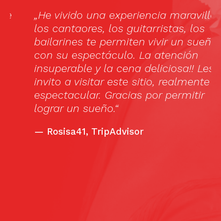
„He vivido una experiencia maravillosa,
I
los cantaores, los guitarristas, los
t
bailarines te permiten vivir un sueño
i
con su espectáculo. La atención
to
insuperable y la cena deliciosa!! Les
a
invito a visitar este sitio, realmente
t
espectacular. Gracias por permitir
i
lograr un sueño.“
—
Rosisa41, TripAdvisor