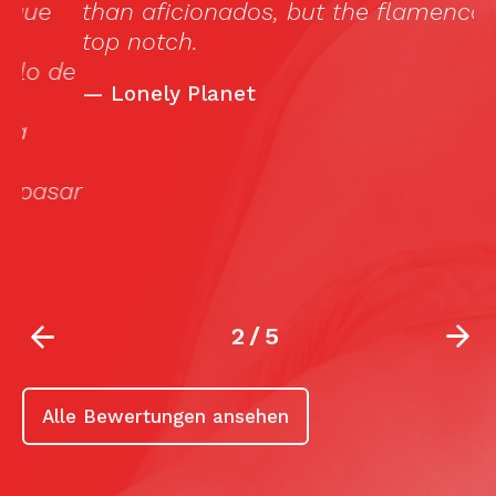
than aficionados, but the flamenco is
e
top notch.
f
de
m
—
Lonely Planet
c
qu
ar
2
/
5
Alle Bewertungen ansehen