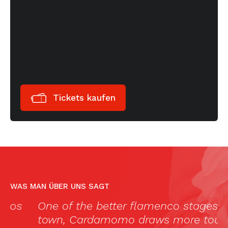
Das einzige Tablao, bei dem Sie
Ihren Sitzplatz bei der
Reservierung auswählen
können
Tickets kaufen
WAS MAN ÜBER UNS SAGT
One of the better flamenco stages in
„
town, Cardamomo draws more tourists
s