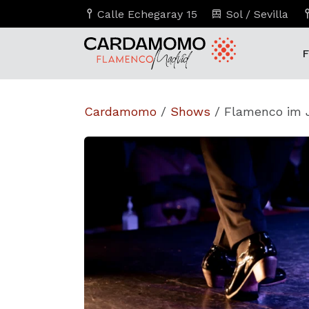
Calle Echegaray 15
Sol / Sevilla
F
Cardamomo
/
Shows
/
Flamenco im 