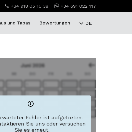
+34 918 05 10 38
+34 691 022 117
us und Tapas
Bewertungen
DE