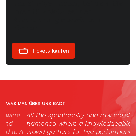
Das einzige Tablao, bei dem Sie
Ihren Sitzplatz bei der
Reservierung auswählen
können
Tickets kaufen
WAS MAN ÜBER UNS SAGT
All the spontaneity and raw passion of
„
flamenco where a knowledgeable
p
A
crowd gathers for live performances
d