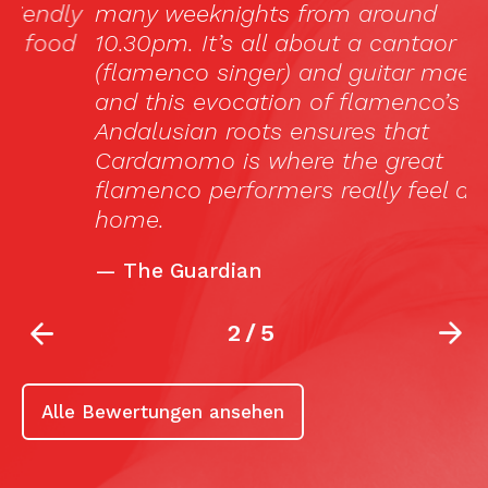
y
many weeknights from around
e
d
10.30pm. It’s all about a cantaor
s
(flamenco singer) and guitar maestro,
l
and this evocation of flamenco’s
er
Andalusian roots ensures that
Cardamomo is where the great
flamenco performers really feel at
home.
—
The Guardian
2
/
5
Alle Bewertungen ansehen