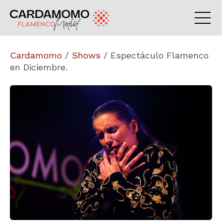
Cardamomo
/
Shows
/
Espectáculo Flamenco
en Diciembre.