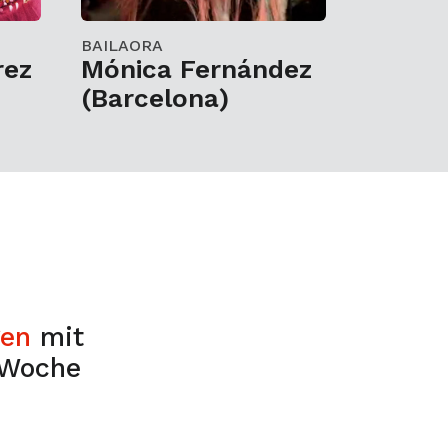
BAILAORA
rez
Mónica Fernández
(Barcelona)
gen
mit
 Woche