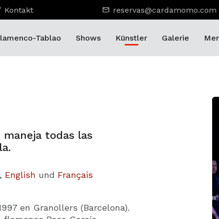
Kontakt
reservas@cardamomo.com
lamenco-Tablao
Shows
Künstler
Galerie
Men
 maneja todas las
la.
,
English
und
Français
1997 en Granollers (Barcelona).