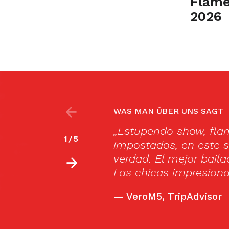
Flame
2026
WAS MAN ÜBER UNS SAGT
, sin dramas ni estilos
Cardamomo is defini
2
/
5
ilan, son flamencos de
Madrid.
ue he visto en años.
—
Spanishsabores.co
ueno que repetí.“