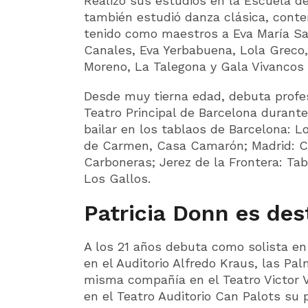
Realizó sus estudios en la Escuela d
también estudió danza clásica, cont
tenido como maestros a Eva María Sa
Canales, Eva Yerbabuena, Lola Greco, 
Moreno, La Talegona y Gala Vivancos 
Desde muy tierna edad, debuta profes
Teatro Principal de Barcelona durant
bailar en los tablaos de Barcelona: L
de Carmen, Casa Camarón; Madrid: C
Carboneras; Jerez de la Frontera: Tabl
Los Gallos.
Patricia Donn es des
A los 21 años debuta como solista e
en el Auditorio Alfredo Kraus, las Pa
misma compañía en el Teatro Victor V
en el Teatro Auditorio Can Palots su 