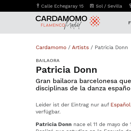
Calle Echegaray 15
Sol / Sevilla
F
Cardamomo
/
Artists
/
Patricia Donn
BAILAORA
Patricia Donn
Gran bailaora barcelonesa que
disciplinas de la danza españo
Leider ist der Eintrag nur auf
Español
verfügbar.
Patricia Donn
nace el 11 de mayo de 