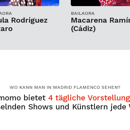
AORA
BAILAORA
la Rodríguez
Macarena Ramí
zaro
(Cádiz)
WO KANN MAN IN MADRID FLAMENCO SEHEN?
momo bietet
4 tägliche Vorstellun
elnden Shows und Künstlern jede