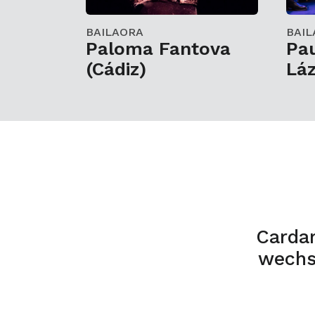
BAILAORA
BAIL
Paloma Fantova
Pau
(Cádiz)
Lá
Carda
wechs