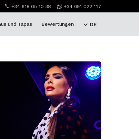
+34 918 05 10 38
+34 691 022 117
us und Tapas
Bewertungen
DE