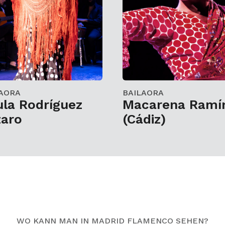
AORA
BAILAORA
la Rodríguez
Macarena Ramí
zaro
(Cádiz)
WO KANN MAN IN MADRID FLAMENCO SEHEN?