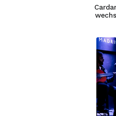
Carda
wechs