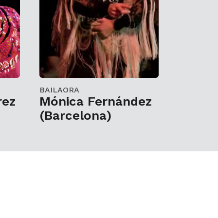
BAILAORA
rez
Mónica Fernández
(Barcelona)