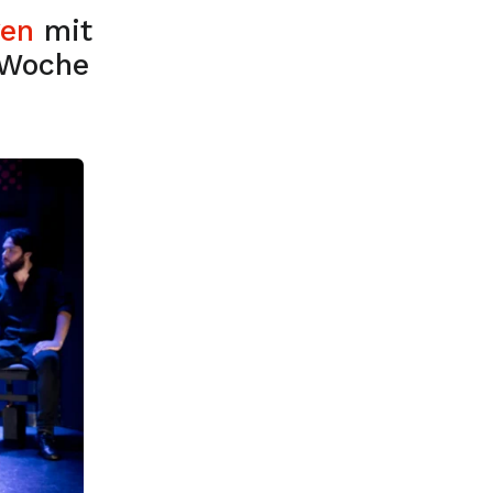
gen
mit
 Woche