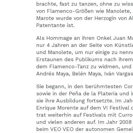
brachte, fast zu tanzen, ohne zu wis
von Flamenco-Größen wie Manolete,
Marote wurde von der Herzogin von Al
Patentante ist.
Als Hommage an ihren Onkel Juan May
nur 4 Jahren an der Seite von Künstl
und Manolete, um nur einige zu nen
Erstaunen des Publikums nach ihrem A
dem Flamenco-Tanz zu widmen, und b
Andrés Maya, Belén Maya, Iván Vargas
Sie begann, in den berühmtesten Cor
sowie in der Peña de la Platería und 
sie ihre Ausbildung fortsetzte. Im J
Enrique Morente auf dem VI Festival
trat weiterhin auf Festivals mit Curr
und vielen anderen auf. Im Jahr 2008
beim VEO VEO der autonomen Gemein