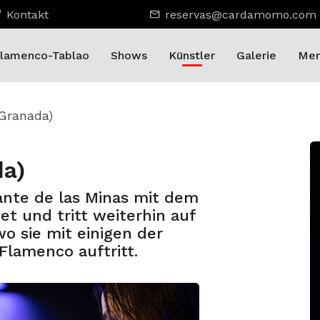
Kontakt
reservas@cardamomo.com
lamenco-Tablao
Shows
Künstler
Galerie
Men
(Granada)
da)
ante de las Minas mit dem
et und tritt weiterhin auf
o sie mit einigen der
lamenco auftritt.