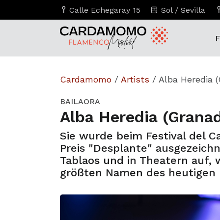
Calle Echegaray 15
Sol / Sevilla
F
Cardamomo
/
Artists
/
Alba Heredia 
BAILAORA
Alba Heredia (Grana
Sie wurde beim Festival del C
Preis "Desplante" ausgezeichn
Tablaos und in Theatern auf, w
größten Namen des heutigen F