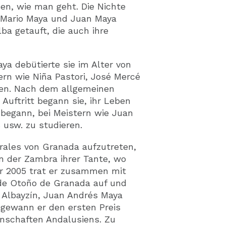
sen, wie man geht. Die Nichte
 Mario Maya und Juan Maya
ba getauft, die auch ihre
a debütierte sie im Alter von
ern wie Niña Pastori, José Mercé
nen. Nach dem allgemeinen
uftritt begann sie, ihr Leben
egann, bei Meistern wie Juan
 usw. zu studieren.
rales von Granada aufzutreten,
in der Zambra ihrer Tante, wo
ahr 2005 trat er zusammen mit
 de Otoño de Granada auf und
o Albayzín, Juan Andrés Maya
 gewann er den ersten Preis
schaften Andalusiens. Zu