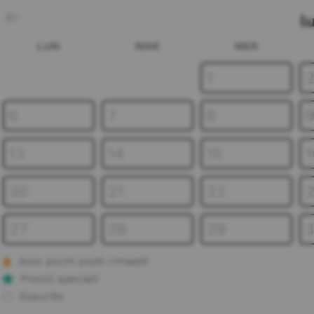
l
LUN
MAR
MER
1
6
7
8
13
14
15
1
20
21
22
27
28
29
Solo pochi posti rimasti!
Prezzi speciali
Esaurito