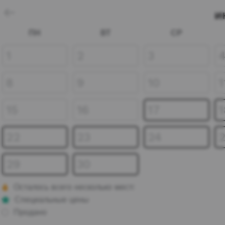
и
ПН
ВТ
СР
1
2
3
8
9
10
1
15
16
17
1
22
23
24
29
30
Осталось всего несколько мест!
Специальные цены
Продано