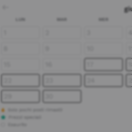
gi
LUN
MAR
MER
1
2
3
8
9
10
1
15
16
17
1
22
23
24
29
30
Solo pochi posti rimasti!
Prezzi speciali
Esaurito