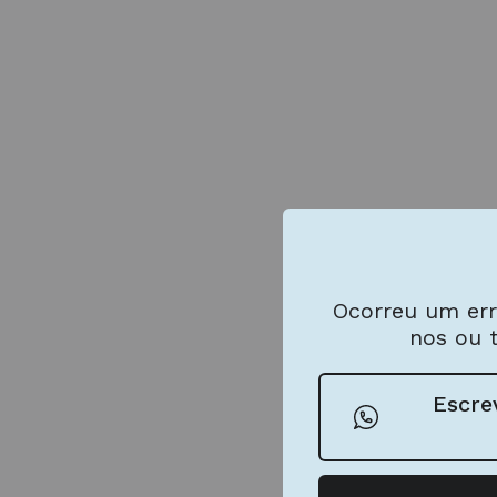
Ocorreu um err
nos ou 
Escre