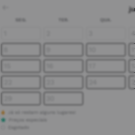
j
SEG.
TER.
QUA.
1
2
3
8
9
10
1
15
16
17
1
22
23
24
29
30
Já só restam alguns lugares!
Preços especiais
Esgotado