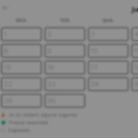
j
SEG.
TER.
QUA.
1
2
3
8
9
10
1
15
16
17
1
22
23
24
29
30
Já só restam alguns lugares!
Preços especiais
Esgotado