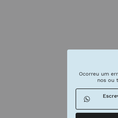
Ocorreu um err
nos ou 
Escre