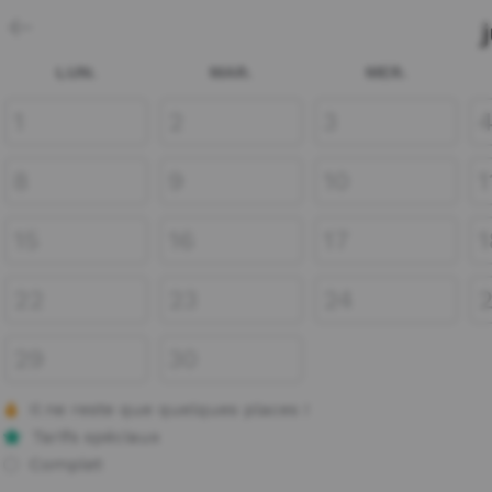
LUN.
MAR.
MER.
1
2
3
8
9
10
1
15
16
17
1
22
23
24
29
30
Il ne reste que quelques places !
Tarifs spéciaux
Complet