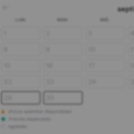
sept
LUN.
MAR.
MIÉ.
1
2
3
8
9
10
1
15
16
17
1
22
23
24
29
30
¡Pocos asientos disponibles!
Precios especiales
Agotado