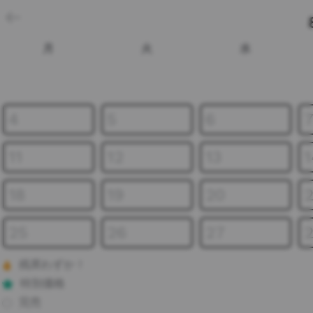
月
火
水
4
5
6
11
12
13
1
18
19
20
2
25
26
27
残席わずか！
特別価格
完売