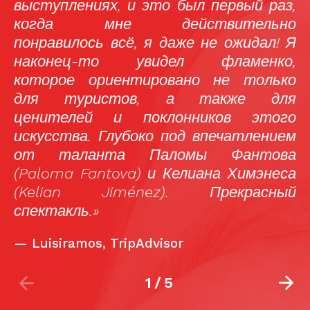
выступлениях, и это был первый раз,
н
когда мне действительно
е
понравилось всё, я даже не ожидал! Я
к
наконец-то увидел фламенко,
н
которое ориентировано не только
и
для туристов, а также для
с
ценителей и поклонников этого
в
искусства. Глубоко под впечатлением
з
от таланта Паломы Фантова
о
(Paloma Fantova) и Келиана Химэнеса
к
(Kelian Jiménez). Прекрасный
о
спектакль.»
Р
—
Luisiramos, TripAdvisor
1
/
5