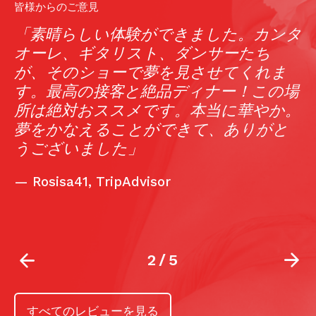
皆様からのご意見
コ
「素晴らしい体験ができました。カンタ
。
オーレ、ギタリスト、ダンサーたち
エ
が、そのショーで夢を見させてくれま
リ
す。最高の接客と絶品ディナー！この場
所は絶対おススメです。本当に華やか。
夢をかなえることができて、ありがと
うございました」
—
Rosisa41, TripAdvisor
2
/
5
すべてのレビューを見る