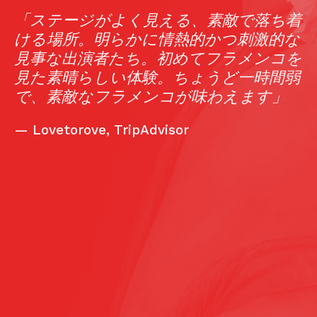
「ステージがよく見える、素敵で落ち着
ける場所。明らかに情熱的かつ刺激的な
見事な出演者たち。初めてフラメンコを
見た素晴らしい体験。ちょうど一時間弱
で、素敵なフラメンコが味わえます」
do
—
Lovetorove, TripAdvisor
l