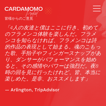
皆様からのご意見
「4人の友達と僕はここに行き、初めて
のフラメンコ体験を楽しんだ。フラメ
ンコを知らなければ、フラメンコは詩
的作品の表現として始まる。魂のこもっ
た歌、手拍子やフィンガースナップがあ
り、ダンサーがパフォーマンスを始め
ると、その感情やパワーは強烈だ。夜8
時の回を見に行ったけれど、皆、本当に
楽しめた。是非、おススメします」
—
Arlington, TripAdvisor