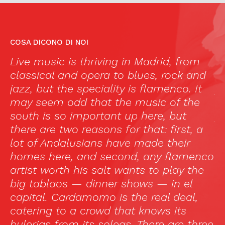
COSA DICONO DI NOI
Live music is thriving in Madrid, from
“
classical and opera to blues, rock and
h
jazz, but the speciality is flamenco. It
p
f
may seem odd that the music of the
u
south is so important up here, but
p
there are two reasons for that: first, a
f
lot of Andalusians have made their
d
homes here, and second, any flamenco
s
artist worth his salt wants to play the
f
big tablaos — dinner shows — in el
u
capital. Cardamomo is the real deal,
catering to a crowd that knows its
bulerias from its soleas. There are three