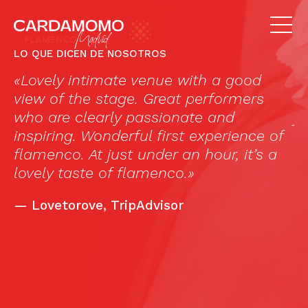
LO QUE DICEN DE NOSOTROS
«Lovely intimate venue with a good
Li
view of the stage. Great performers
c
who are clearly passionate and
ja
inspiring. Wonderful first experience of
m
flamenco. At just under an hour, it’s a
s
lovely taste of flamenco.»
th
l
—
Lovetorove, TripAdvisor
h
ar
b
c
c
bu