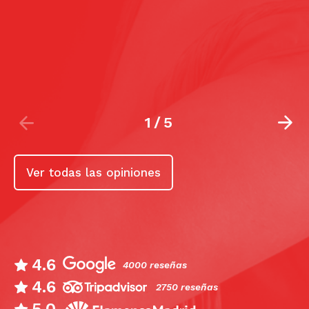
s
10
la
1
/
5
Ver todas las opiniones
4.6
4000 reseñas
4.6
2750 reseñas