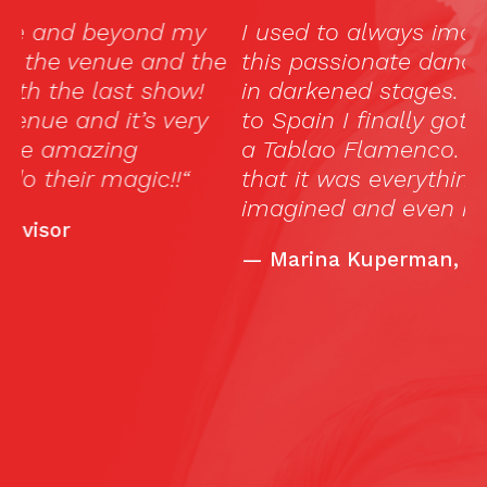
I used to always imagine flamenco as
„
e
this passionate dance that took place
h
in darkened stages. During a recent trip
p
to Spain I finally got the chance to visit
u
a Tablao Flamenco. I was happy to see
p
that it was everything I always
f
imagined and even more.
d
s
—
Marina Kuperman, travelingmom.com
f
u