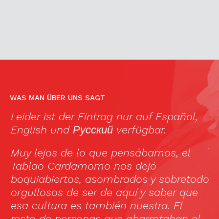
WAS MAN ÜBER UNS SAGT
,
Leider ist der Eintrag nur auf
Español
,
Li
English
und
Русский
verfügbar.
c
ja
Muy lejos de lo que pensábamos, el
m
Tablao Cardamomo nos dejó
s
boquiabiertos, asombrados y sobretodo
o
th
orgullosos de ser de aquí y saber que
l
esa cultura es también nuestra. El
h
resto de personas que abarrotaban el