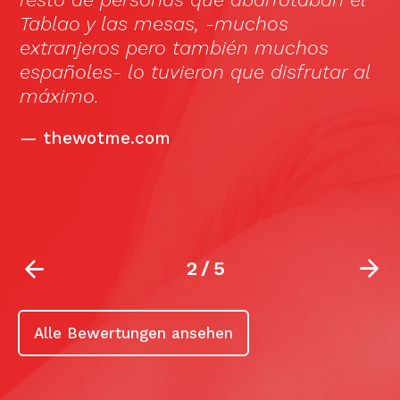
ar
Tablao y las mesas, -muchos
b
extranjeros pero también muchos
c
españoles- lo tuvieron que disfrutar al
c
máximo.
bu
s
—
thewotme.com
10
la
2
/
5
Alle Bewertungen ansehen