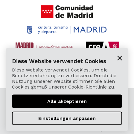
Diese Website verwendet Cookies
Diese Website verwendet Cookies, um die
Benutzererfahrung zu verbessern. Durch die
Nutzung unserer Website stimmen Sie allen
Cookies gemäß unserer Cookie-Richtlinie zu.
© 2026 Cardamomo Flamenco Madrid - Alle Rechte
Alle akzeptieren
vorbehalten.
Términos, Condiciones, Protección de Datos,
Einstellungen anpassen
Política de Devoluciones y Reintegros
Política de Cookies
Sitemap