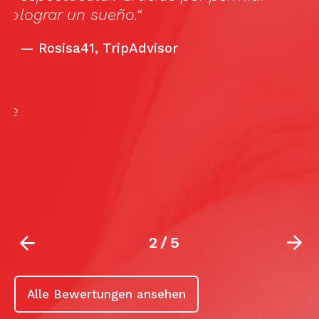
co
lograr un sueño.“
—
Rosisa41, TripAdvisor
ee
2
/
5
Alle Bewertungen ansehen