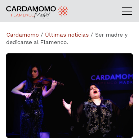
Cardamomo
/
Últimas noticias
/
Ser madre y
dedicarse al Flamenco.