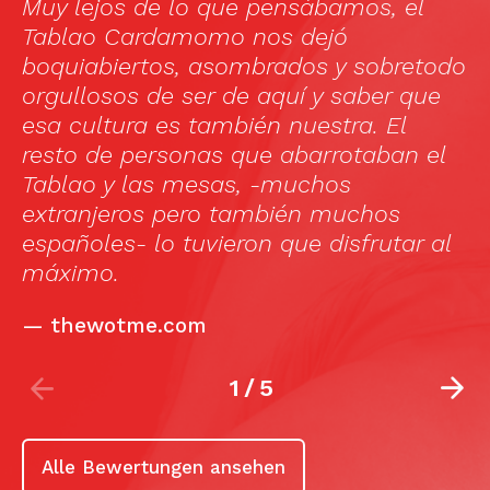
an expression to poetry. There is soulful
signing, clapping, snapping and when
odo
the dancers begin their performance
e
the emotion and power is intense. We
went to the 8 pm performance and all
el
really enjoyed it. I would recommend.“
—
Arlington, TripAdvisor
al
2
/
5
Alle Bewertungen ansehen