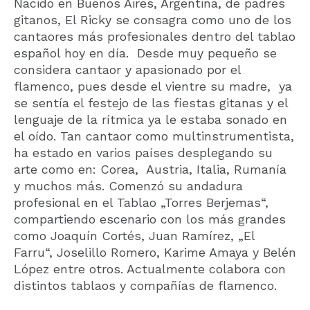
Nacido en Buenos Aires, Argentina, de padres
gitanos, El Ricky se consagra como uno de los
cantaores más profesionales dentro del tablao
español hoy en día. Desde muy pequeño se
considera cantaor y apasionado por el
flamenco, pues desde el vientre su madre, ya
se sentía el festejo de las fiestas gitanas y el
lenguaje de la rítmica ya le estaba sonado en
el oído. Tan cantaor como multinstrumentista,
ha estado en varios países desplegando su
arte como en: Corea, Austria, Italia, Rumanía
y muchos más. Comenzó su andadura
profesional en el Tablao „Torres Berjemas“,
compartiendo escenario con los más grandes
como Joaquín Cortés, Juan Ramírez, „El
Farru“, Joselillo Romero, Karime Amaya y Belén
López entre otros. Actualmente colabora con
distintos tablaos y compañías de flamenco.