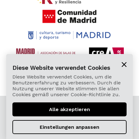
Diese Website verwendet Cookies
Diese Website verwendet Cookies, um die
Benutzererfahrung zu verbessern. Durch die
Nutzung unserer Website stimmen Sie allen
Cookies gemäß unserer Cookie-Richtlinie zu.
© 2026 Cardamomo Flamenco Madrid - Alle Rechte
Alle akzeptieren
vorbehalten.
Términos, Condiciones, Protección de Datos,
Einstellungen anpassen
Política de Devoluciones y Reintegros
Política de Cookies
Sitemap