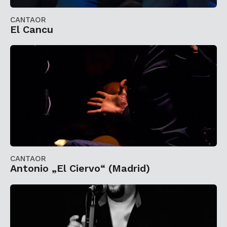
CANTAOR
El Cancu
CANTAOR
Antonio „El Ciervo“ (Madrid)